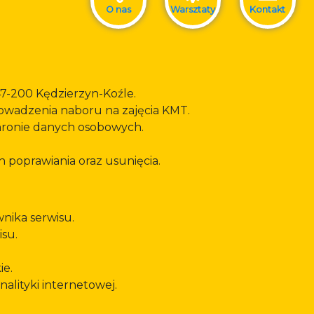
O nas
Warsztaty
Kontakt
47-200 Kędzierzyn-Koźle.
owadzenia naboru na zajęcia KMT.
chronie danych osobowych.
h poprawiania oraz usunięcia.
nika serwisu.
isu.
ie.
alityki internetowej.