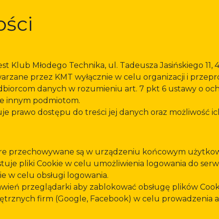
ości
t Klub Młodego Technika, ul. Tadeusza Jasińskiego 11, 
zane przez KMT wyłącznie w celu organizacji i przepr
odbiorcom danych w rozumieniu art. 7 pkt 6 ustawy o o
ne innym podmiotom.
uje prawo dostępu do treści jej danych oraz możliwość ic
 które przechowywane są w urządzeniu końcowym użytkow
uje pliki Cookie w celu umożliwienia logowania do serw
ie w celu obsługi logowania.
ień przeglądarki aby zablokować obsługę plików Cook
ętrznych firm (Google, Facebook) w celu prowadzenia an